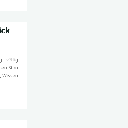
ick
 völlig
hen Sinn
, Wissen