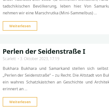
tadschikischen Bevölkerung, leben hier. Von Samar
nehmen wir eine Marschrutka (Mini-Sammelbus) …
"Zu
Weiterlesen
siebt
im
Opel
Perlen der Seidenstraße I
Astra
Scarlett
3. Oktober 2023, 17:19
nach
Tadschikistan"
Bukhara Bukhara und Samarkand stellen sich selbst
„Perlen der Seidenstraße“ – zu Recht. Die Altstadt von Bu
ein wahres Schatzkästchen an Geschichte und Archite
erinnert an …
"Perlen
Weiterlesen
der