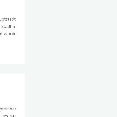
tstadt.
 Stadt in
66 wurde
eptember
 10% der