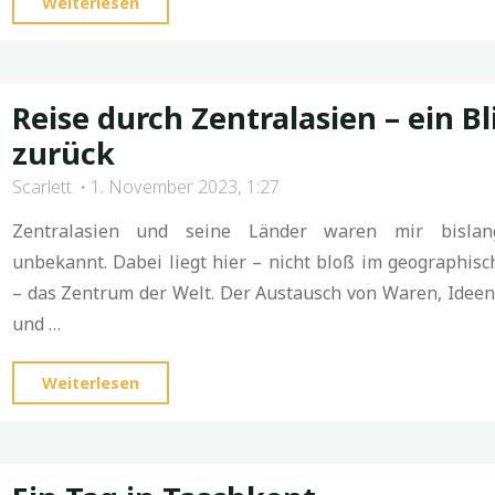
"Auf
Weiterlesen
nach
China"
Reise durch Zentralasien – ein Bl
zurück
Scarlett
1. November 2023, 1:27
Zentralasien und seine Länder waren mir bislang
unbekannt. Dabei liegt hier – nicht bloß im geographisc
– das Zentrum der Welt. Der Austausch von Waren, Ideen
und …
"Reise
Weiterlesen
durch
Zentralasien
–