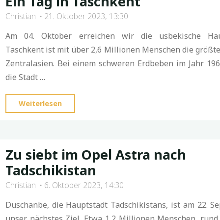
Ein Tag in Taschkent
ein
Christian
21. Oktober 2023, 13:30
Blick
zurück"
Am 04. Oktober erreichen wir die usbekische Haup
Taschkent ist mit über 2,6 Millionen Menschen die größte
Zentralasien. Bei einem schweren Erdbeben im Jahr 19
die Stadt …
"Ein
Weiterlesen
Tag
in
Taschkent"
Zu siebt im Opel Astra nach
Tadschikistan
Christian
6. Oktober 2023, 14:30
Duschanbe, die Hauptstadt Tadschikistans, ist am 22. S
unser nächstes Ziel. Etwa 1,2 Millionen Menschen, rund