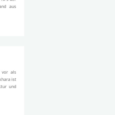
kand aus
 vor als
khara ist
ktur und