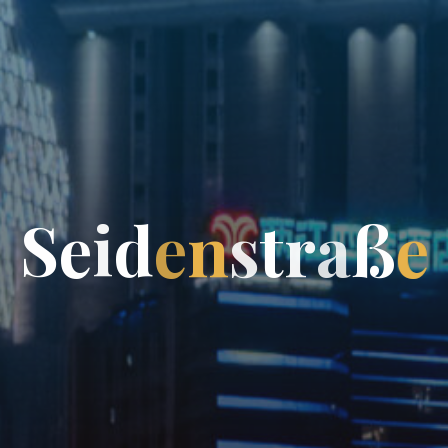
S
e
i
d
e
n
s
t
r
a
ß
e