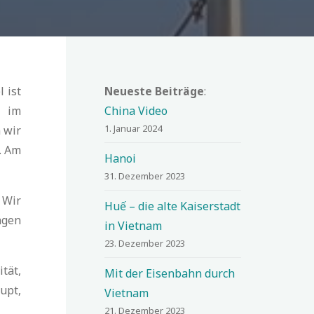
 ist
Neueste Beiträge
:
k im
China Video
1. Januar 2024
 wir
. Am
Hanoi
31. Dezember 2023
 Wir
Huế – die alte Kaiserstadt
ngen
in Vietnam
23. Dezember 2023
tät,
Mit der Eisenbahn durch
aupt,
Vietnam
21. Dezember 2023