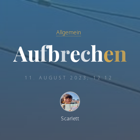
Allgemein
A
u
f
b
r
e
c
h
e
n
11. AUGUST 2023, 12:12
Scarlett