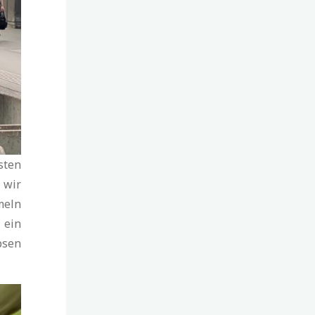
sten
 wir
meln
 ein
psen