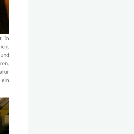
. In
icht
 und
ren,
afür
 ein